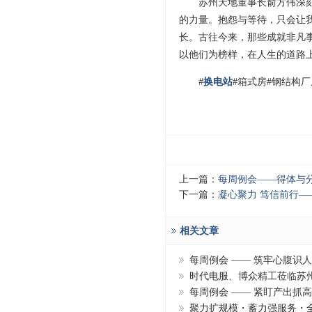
苏州天地董事长俞方伟深
的力量。抱怨与等待，只会让
长。古往今来，那些成就非凡
以他们为榜样，在人生的道路
#
换电站
#箱式房#钢结构厂
上一篇：
每周例会——得体与
下一篇：
凝心聚力 笃信前行—
相关文章
每周例会 —— 筑牢心腹识
时代电服、博众精工莅临苏
每周例会 —— 紧盯产出抓
聚力扩规模・蓄力强服务・