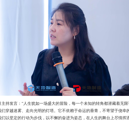
月主持发言：“人生犹如一场盛大的冒险，每一个未知的转角都潜藏着无限
我们穿越迷雾、走向光明的灯塔。它不依赖于命运的垂青，不寄望于侥幸
我们以坚定的行动为步伐，以不懈的奋进为姿态，在人生的舞台上尽情挥