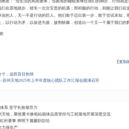
刻阐述：“当生活的风雨袭来，当困境的枷锁束缚住我们的脚步，行动就是
我们在原地踏步，错失一次次宝贵的机遇；而积极的行动，则能让我们在
事业的人，无一不是行动的巨人。他们敢于迈出第一步，敢于尝试未知，
上，以行动为矛，以奋进为盾，披荆斩棘，创造出一个又一个属于我们的辉
房
【
复制
分寸，远胜盲目热情
—苏州天地2025年上半年度核心团队工作汇报会圆满召开
人体系 坚守长效领导力
·
州天地，聚焦重卡换电站箱体品质管控与工程落地开展深度交流
·
高杠杆要事 辨明下属履职症结
·
全力保生产
·