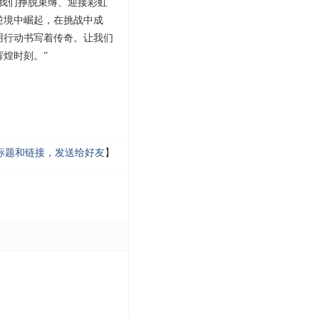
我们挣脱束缚、迎接彩虹
逆境中崛起，在挑战中成
用行动书写着传奇。让我们
煌时刻。”
标题和链接，发送给好友
】