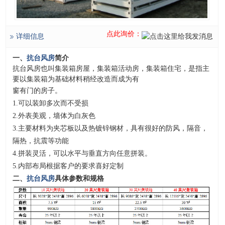
点此询价：
详细信息
一、
抗台风房
简介
抗台风房
也叫集装箱房屋，集装箱活动房，集装箱住宅，是指主
要以集装箱为基础材料稍经改造而成为有
窗有门的房子。
1.可以装卸多次而不受损
2.外表美观，墙体为白灰色
3.主要材料为夹芯板以及热镀锌钢材，具有很好的防风，隔音，
隔热，抗震等功能
4.拼装灵活，可以水平与垂直方向任意拼装。
5.内部布局根据客户的要求喜好定制
二、
抗台风房
具体参数和规格