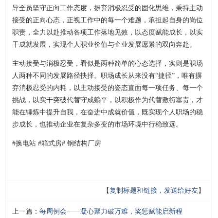
导全员坚守正向工作态度，摒弃消极忍受的固化思维，秉持主动
接受的正向心态，正视工作中的每一个难题，承担起自身的岗位
职责，全力以赴推动各项工作落地见效，以态度赋能成长，以实
干成就发展，实现个人职业价值与企业发展愿景的双向奔赴。
主动接受与消极忍受，看似是两种简单的心态选择，实则是职场
人两种不同的发展路径抉择。职场成长从来没有“捷径”，唯有摒
弃消极忍受的内耗，以主动接受的姿态直面每一项任务、每一个
挑战，以实干突破代替守成躺平，以积极作为代替敷衍塞责，才
能在锤炼中提升自我，在奋进中成就价值，既实现个人职场的稳
步成长，也推动企业在复杂多变的市场环境中行稳致远。
#换电站 #箱式房# 钢结构厂房
【
复制标题和链接，发送给好友
】
上一篇：
每周例会——凝心聚力破万难，奖惩赋能启新程