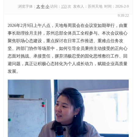
浏览字体：
大
中
小
访问：
153
次 发布人：苏州天地 时间：2026-2-9
9:39:22
2026年2月9日上午八点，天地每周晨会在会议室如期举行，由董
事长助理徐月主持，苏州总部全体员工全程参与。本次会议核心
聚焦职场心态建设，重点探讨在日常工作推进、重难点任务攻
坚、跨部门协作等场景中，如何引导全员秉持主动接受的正向心
态面对挑战、承接责任，摒弃消极忍受的固化思维敷衍工作、回
避问题，真正让积极心态转化为个人成长动力，赋能企业高质量
发展。