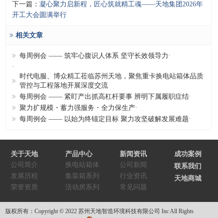
下一篇：
凝心聚力启新程，匠心筑就精工魂——天地集团2026年
开工大会圆满举行
相关文章
每周例会 —— 筑牢心腹识人体系 坚守长效领导力
·
·
时代电服、博众精工莅临苏州天地，聚焦重卡换电站箱体品质
管控与工程落地开展深度交流
每周例会 —— 紧盯产出抓高杠杆要事 辨明下属履职症结
·
聚力扩规模・蓄力强服务・全力保生产
·
每周例会 —— 以始为终锚定目标 聚力攻坚破解发展难题
·
关于天地
产品中心
新闻资讯
成功案例
公司简介
换电站箱体
公司新闻
联系我们
发展历程
集装箱系列
行业资讯
天地商城
荣誉资质
活动房系列
常见问题
版权所有：Copyright © 2022 苏州天地智造环境科技有限公司 Inc All Rights